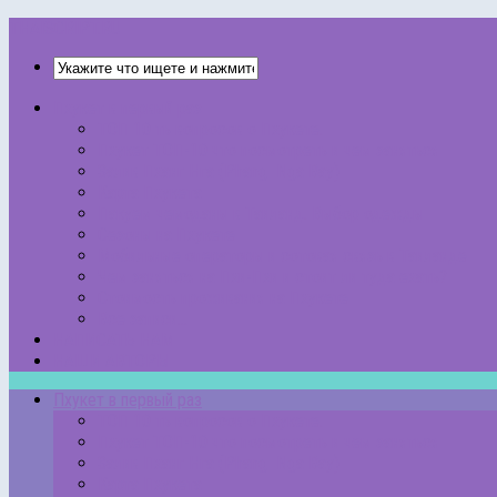
THAISCRIPT.RU
Пхукет в первый раз
ТОП 10 ть вопросов о Пхукете.
Пхукет ТОП-10 что посмотреть и чем заняться
Залив Пханг Нга (Phang Nga Bay)
Карта Пхукета
Пакуем чемоданы в Таиланд. Выбор одежды
Сезоны на Пхукете
Мобильные операторы и сотовая связь в Таиланде
Чем заняться на Пхи-Пхи и стоит ли туда ехать?
Стоимость проживания на Пхукете
Все записи…
НАПИСАТЬ НАМ
НАШИ АВТОРЫ
Пхукет в первый раз
ТОП 10 ть вопросов о Пхукете.
Пхукет ТОП-10 что посмотреть и чем заняться
Залив Пханг Нга (Phang Nga Bay)
Карта Пхукета