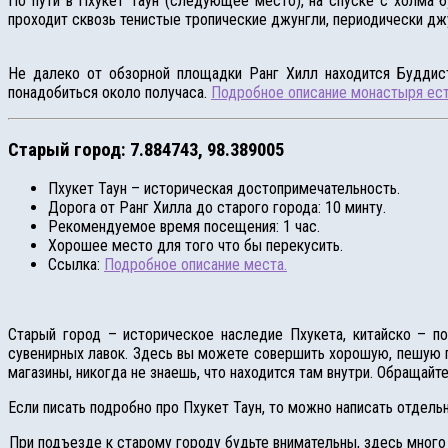
По пути в Пхукет Таун (следующее место), на спуске с холма 
проходит сквозь тенистые тропические джунгли, периодически дж
Не далеко от обзорной площадки Ранг Хилл находится Буддист
понадобиться около получаса.
Подробное описание монастыря ест
Старый город: 7.884743, 98.389005
Пхукет Таун – историческая достопримечательность.
Дорога от Ранг Хилла до старого города: 10 минту.
Рекомендуемое время посещения: 1 час.
Хорошее место для того что бы перекусить.
Ссылка:
Подробное описание места.
Старый город – историческое наследие Пхукета, китайско – по
сувенирных лавок. Здесь вы можете совершить хорошую, пешую пр
магазины, никогда не знаешь, что находится там внутри. Обращайт
Если писать подробно про Пхукет Таун, то можно написать отдель
При подъезде к старому городу будьте внимательны, здесь много