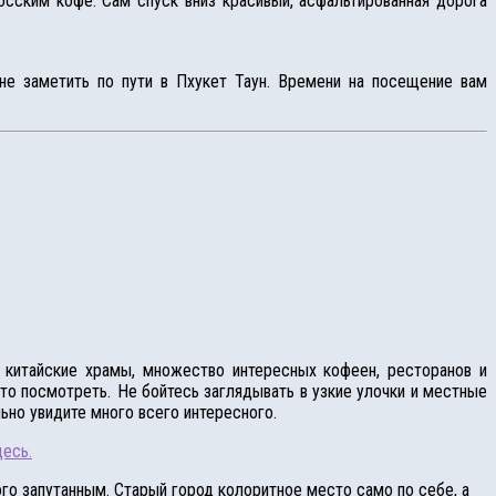
сским кофе. Сам спуск вниз красивый, асфальтированная дорога
не заметить по пути в Пхукет Таун. Времени на посещение вам
е китайские храмы, множество интересных кофеен, ресторанов и
что посмотреть.
Не бойтесь заглядывать в узкие улочки и местные
льно увидите много всего интересного.
десь.
го запутанным. Старый город колоритное место само по себе, а