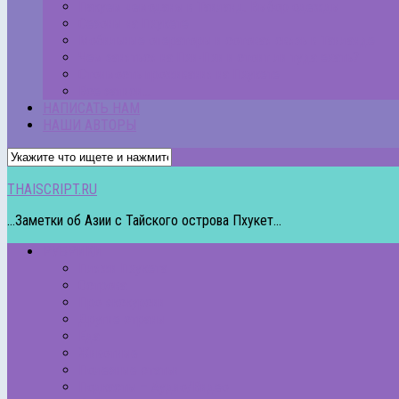
Пакуем чемоданы в Таиланд. Выбор одежды
Сезоны на Пхукете
Мобильные операторы и сотовая связь в Таиланде
Чем заняться на Пхи-Пхи и стоит ли туда ехать?
Стоимость проживания на Пхукете
Все записи…
НАПИСАТЬ НАМ
НАШИ АВТОРЫ
THAISCRIPT.RU
...Заметки об Азии с Тайского острова Пхукет...
РУБРИКИ
Пляжи Пхукета
Острова
Про экскурсии
Другие страны
Еда
Животные
Полезные статьи
Подкасты – Аудио/Видео