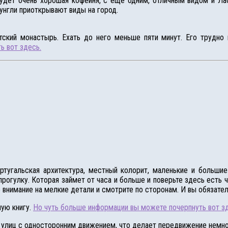
будет очень хорошая кофейня, с еще одним, отличным видом и Лао
унгли приоткрывают виды на город.
ский монастырь. Ехать до него меньше пяти минут. Его трудно 
ь вот здесь.
ртугальская архитектура, местный колорит, маленькие и больши
огулку. Которая займет от часа и больше и поверьте здесь есть 
е внимание на мелкие детали и смотрите по сторонам. И вы обязате
ную книгу.
Но чуть больше информации вы можете почерпнуть вот з
 улиц с односторонним движением, что делает передвижение немно