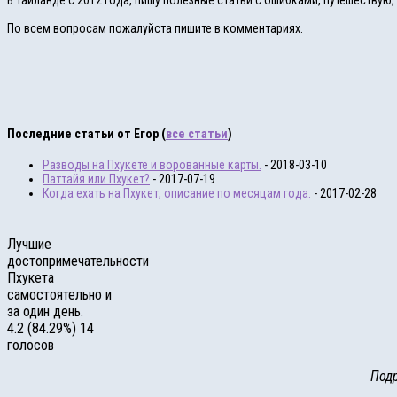
В Таиланде с 2012 года, пишу полезные статьи с ошибками, путешествую
По всем вопросам пожалуйста пишите в комментариях.
Последние статьи от Егор
(
все статьи
)
Разводы на Пхукете и ворованные карты.
- 2018-03-10
Паттайя или Пхукет?
- 2017-07-19
Когда ехать на Пхукет, описание по месяцам года.
- 2017-02-28
Лучшие
достопримечательности
Пхукета
самостоятельно и
за один день.
4.2
(84.29%)
14
голосов
Подр