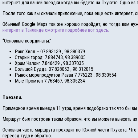
интернет для вашей поездки когда вы будете на Пхукете. Одно из
После того как вы скачали приложение, пока еще есть интернет, 
Обычный Google Maps так же хорошо подойдет, но тогда вам нуж
интернет в Таиланде смотрите подробнее вот здесь.
“Основные координаты.”
Ранг Хилл – 07.893139 , 98.380379
Старый город: 7.884743, 98.389005
Храм Чалонг 7.846429 , 98.337035
Большой Будда: 07.828052 , 98.312015
Рынок морепродуктов Раваи 7.776223 , 98.330554
Мыс Промтеп 7.763467, 98.305234
Поехали.
Примерное время выезда 11 утра, время подобрано так что бы вы 
Маршрут был построен таким образом, что вы можете выехать из л
Основная часть маршрута проходит по Южной части Пхукета. Что 
переезд туда и обратно.