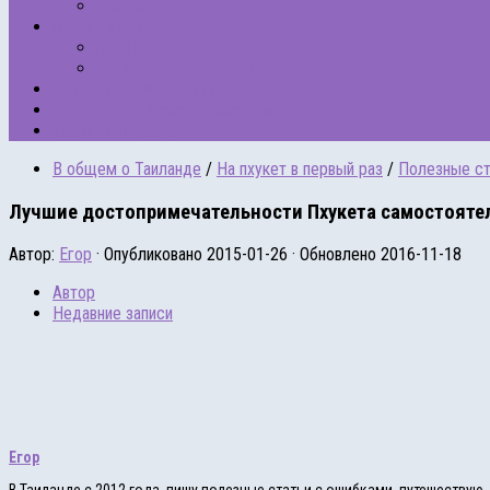
Рейтинги
Отели на Пхукете
БРОНИРОВАТЬ
Наши рейтинги отелей
ПРЕДЛАГАЕМ РАБОТУ
Погода на Пхукете по месяцам
Такси на Пхукете
В общем о Таиланде
/
На пхукет в первый раз
/
Полезные ст
Лучшие достопримечательности Пхукета самостоятель
Автор:
Егор
· Опубликовано
2015-01-26
· Обновлено
2016-11-18
Автор
Недавние записи
Егор