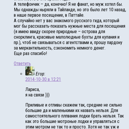
А телефончик – да, конечно! Я не фанат, но муж хотел бы.
Мы однажды ныряли в Тайланде, но это было лет 10 назад,
в наше первое посещение, в Паттайе.
А случайно нет у вас знакомого русского гида, который
мог бы рассказать-показать нужные места для посещения
(я имею ввиду скорее природные – острова для
снорклинга, красивые малолюдные бухты для купания и
пр.), чтоб не связываться с агентствами и, прошу пардону
за меркантильность, сэкономить немного денег.
Еще раз спасибо!
Ответить
Егор
:
2014-10-30 в 12:21
Лариса,
я на связи )))
Приливые и отливы скажем так, средние не сильно
большие да и маленькими их назвать нельзя. Для
самостоятельного плпвания лодки брать нельзя. Так
как это большие мотроные лодки и управляться с
этим мотром не так то и просто. Хотя не так уж и