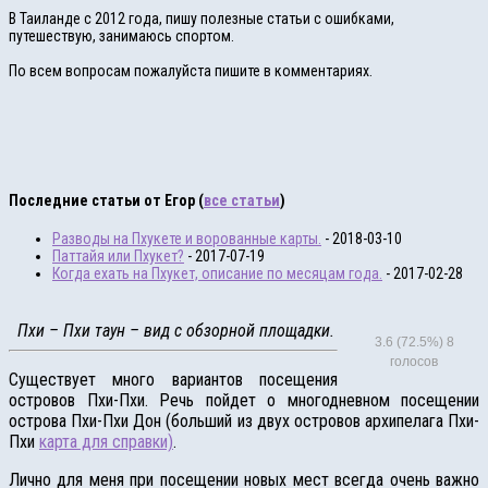
В Таиланде с 2012 года, пишу полезные статьи с ошибками,
путешествую, занимаюсь спортом.
По всем вопросам пожалуйста пишите в комментариях.
Последние статьи от Егор
(
все статьи
)
Разводы на Пхукете и ворованные карты.
- 2018-03-10
Паттайя или Пхукет?
- 2017-07-19
Когда ехать на Пхукет, описание по месяцам года.
- 2017-02-28
Пхи – Пхи таун – вид с обзорной площадки.
3.6
(72.5%)
8
голосов
Существует много вариантов посещения
островов Пхи-Пхи. Речь пойдет о многодневном посещении
острова Пхи-Пхи Дон (больший из двух островов архипелага Пхи-
Пхи
карта для справки)
.
Лично для меня при посещении новых мест всегда очень важно