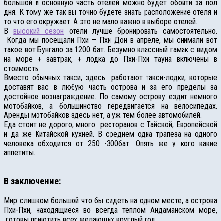
большой и основную часть отелей можно будет обойти за пол
дня. К тому же так вы точно будете знать расположение отеля и
то что его окружает. А это не мало важно в выборе отелей.
В
высокий сезон
отели лучше бронировать самостоятельно.
Когда мы посещали Пхи – Пхи Дон в апреле, мы снимали вот
такое вот Бунгало за 1200 бат. Безумно классный гамак с видом
на море + завтрак, + лодка до Пхи-Пхи тауна включены в
стоимость.
Вместо обычных такси, здесь работают такси-лодки, которые
доставят вас в любую часть острова и за его пределы за
достойное вознаграждение. По самому острову ездит немного
мотобайков, а большинство передвигается на велосипедах.
Аренды мотобайков здесь нет, а уж тем более автомобилей.
Еда стоит не дорого, много ресторанов с Тайской, Европейской
и да же Китайской кухней. В среднем одна трапеза на одного
человека обходится от 250 -300бат. Опять же у кого какие
аппетиты.
В заключение:
Мир слишком большой что бы сидеть на одном месте, а острова
Пхи-Пхи, находящиеся во всегда теплом Андаманском море,
готовы приютить всех желающих круглый год.