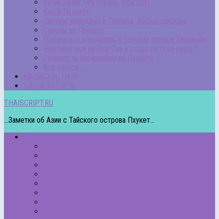
Залив Пханг Нга (Phang Nga Bay)
Карта Пхукета
Пакуем чемоданы в Таиланд. Выбор одежды
Сезоны на Пхукете
Мобильные операторы и сотовая связь в Таиланде
Чем заняться на Пхи-Пхи и стоит ли туда ехать?
Стоимость проживания на Пхукете
Все записи…
НАПИСАТЬ НАМ
НАШИ АВТОРЫ
THAISCRIPT.RU
...Заметки об Азии с Тайского острова Пхукет...
РУБРИКИ
Пляжи Пхукета
Острова
Про экскурсии
Другие страны
Еда
Животные
Полезные статьи
Подкасты – Аудио/Видео