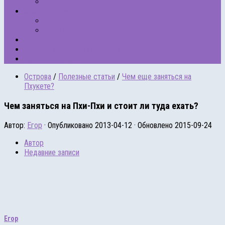
Рейтинги
Отели на Пхукете
БРОНИРОВАТЬ
Наши рейтинги отелей
ПРЕДЛАГАЕМ РАБОТУ
Погода на Пхукете по месяцам
Такси на Пхукете
Острова
/
Полезные статьи
/
Чем еще заняться на
Пхукете?
Чем заняться на Пхи-Пхи и стоит ли туда ехать?
Автор:
Егор
· Опубликовано
2013-04-12
· Обновлено
2015-09-24
Автор
Недавние записи
Егор