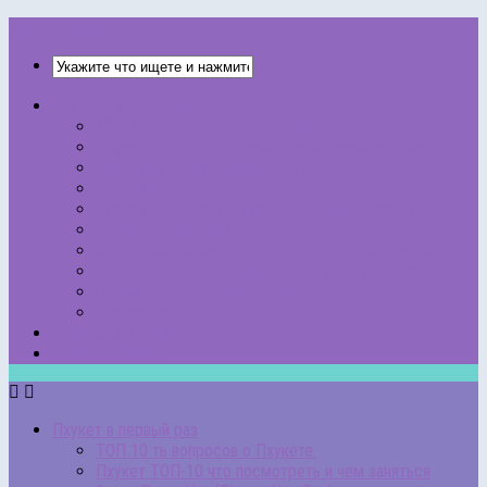
THAISCRIPT.RU
Пхукет в первый раз
ТОП 10 ть вопросов о Пхукете.
Пхукет ТОП-10 что посмотреть и чем заняться
Залив Пханг Нга (Phang Nga Bay)
Карта Пхукета
Пакуем чемоданы в Таиланд. Выбор одежды
Сезоны на Пхукете
Мобильные операторы и сотовая связь в Таиланде
Чем заняться на Пхи-Пхи и стоит ли туда ехать?
Стоимость проживания на Пхукете
Все записи…
НАПИСАТЬ НАМ
НАШИ АВТОРЫ
Пхукет в первый раз
ТОП 10 ть вопросов о Пхукете.
Пхукет ТОП-10 что посмотреть и чем заняться