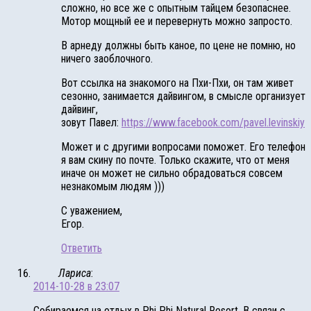
сложно, но все же с опытным тайцем безопаснее.
Мотор мощный ее и перевернуть можно запросто.
В арнеду должны быть каное, по цене не помню, но
ничего заоблочного.
Вот ссылка на знакомого на Пхи-Пхи, он там живет
сезонно, занимается дайвингом, в смысле организует
дайвинг,
зовут Павел:
https://www.facebook.com/pavel.levinskiy
Может и с другими вопросами поможет. Его телефон
я вам скину по почте. Только скажите, что от меня
иначе он может не сильно обрадоваться совсем
незнакомым людям )))
С уважением,
Егор.
Ответить
Лариса
:
2014-10-28 в 23:07
Собираемся на отдых в Phi Phi Natural Resort. В связи с