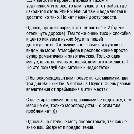
Если вы хотите провести время в тихом и
уединенном уголоке, то вам нужно в тот район, где
находится отель Phi-Phi Natural там и вода чистая и
достаточно тихо. Но нет пешей доступоности.
Однако, средний вариант это области 1 и 2 (здесь
отели чуть дороже). Там тоже очень тихо и спокойно
и центр как вам и нужно будет в пешей
достоупности. Отельчики врезанные в джунгли с
видом на море. Атмосфера и расположение просто
супер романтичная и экзотическая. Только один
минус, пляж не очень хороший, немного каменистый.
Но это пожалуй единсвтенный недостаток.
Я бы рекомендовал вам провести, как минимум, два-
три дня На Пхи-Пхи. А потом на Пхукет. Очень разные
впечатления от пребывания в этих местах.
С вегетарианскими ресторанчиками не подскажу, сам
мясо не ем, только морепродукты – с этим там
проблем нет )))
Однозначно отель не могу посоветовать, так как не
знаю ваш бюджет и предпочтения.