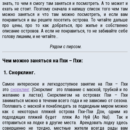
знать, то чем я смогу там заняться и посмотреть. А то может и
ехать не стоит. Поэтому сначала я напишу список того чем там
можно заняться и что там можно посмотреть, и если вам
понравиться и вы решите посетить острова. То читайте дальше
про цены, про то как добраться, про жилье и собственно
описание островов. А если не понравиться, то не забивайте себе
голову лишним, и не читайте…
Рядом с пирсом.
Чем можно заняться на Пхи – Пхи:
1. Cнорклинг.
Самое интересное и легкодоступное занятие на Пхи – Пхи
это
снорклинг
. (Снорклинг это плавание с маской, трубкой и по
желанию в ластах). Снорклингом на островах Пхи – Пхи
заниматься можно в течении всего года и не зависимо от сезона.
Поплавать с маской и понаблюдать за подводным миром можно
как с некоторых пляжей острова Пхи-Пхи Дон, одним из
подходящих пляжей будет пляж Ао Нуй (Ao Nui). Так и
отправиться на лодке в другие места. Арендовать лодку здесь
совершенно не трудно, местные жители всегда рады вам