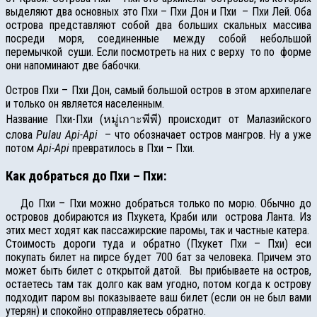
выделяют два основных это Пхи – Пхи Дон и Пхи – Пхи Лей. Оба
острова представляют собой два больших скальных массива
посреди моря, соединенные между собой небольшой
перемычкой суши. Если посмотреть на них с верху то по форме
они напоминают две бабочки.
Остров Пхи – Пхи Дон, самый большой остров в этом архипелаге
и только он является населенным.
Название Пхи-Пхи (หมู่เกาะพีพี) происходит от Малазийского
слова
Pulau Api-Api
– что обозначает остров мангров. Ну а уже
потом
Api-Api
превратилось в Пхи – Пхи.
Как добраться до Пхи – Пхи:
До Пхи – Пхи можно добраться только по морю. Обычно до
островов добираются из Пхукета, Краби или острова Ланта. Из
этих мест ходят как пассажирские паромы, так и частные катера.
Стоимость дороги туда и обратно (Пхукет Пхи – Пхи) еси
покупать билет на пирсе будет 700 бат за человека. Причем это
может быть билет с открытой датой. Вы прибываете на остров,
остаетесь там так долго как вам угодно, потом когда к острову
подходит паром вы показываете ваш билет (если он не был вами
утерян) и спокойно отправляетесь обратно.