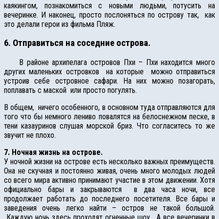
каякингом, познакомиться с новыми людьми, потусить на
вечеринке. И наконец, просто послоняться по острову так, как
это делали герои из фильма Пляж.
6. Отправиться на соседние острова.
В районе архипелага островов Пхи – Пхи находится много
других маленьких островков на которые можно отправиться
устроив себе островное сафари. На них можно позагорать,
поплавать с маской или просто погулять.
В общем, ничего особенного, в основном туда отправляются для
того что бы немного лениво повалятся на белоснежном песке, в
тени казауринов слушая морской бриз. Что согласитесь то же
звучит не плохо.
7. Ночная жизнь на острове.
У ночной жизни на острове есть несколько важных преимуществ.
Она не скучная и постоянно живая, очень много молодых людей
со всего мира активно принимают участие в этом движении. Хотя
официально бары и закрываются в два часа ночи, все
продолжает работать до последнего посетителя. Все бары и
заведения очень легко найти – остров не такой большой.
Каждую ночь здесь проходят огненные шоу. А все вечеринки в