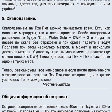
пляжные, дресс код для этих вечеринок – приходите в чем
удобно!
8. Скалолазание.
Скалолазанием на Пхи-Пхи можно заниматься всем. Есть как
сложные маршруты, так и очень простые. Особо интересным
развлечением будет ‘Depp Water Solo – DWP’ – Это когда вы
лезете по скале без страховки и при срыве падаете в воду!
Пролетая при этом несколько метров, а может и несколько
десятков метров. Существует не так много мест на планете где
можно полазить DWP, Таиланд, а острова Пхи – Пхи в частности
одно из таких мест.
Теперь резюмируем все написанное и если после прочитанного
желание посетить острова Пхи-Пхи еще не пропало, или да же
усилилось. То читаем дальше.
Местные жители
Общая информация об островах:
Острова находятся на расстоянии около 40км. от Пхукета и 30км
от Краби. Острова Пхи – Пхи это архипелаг островов, из которых