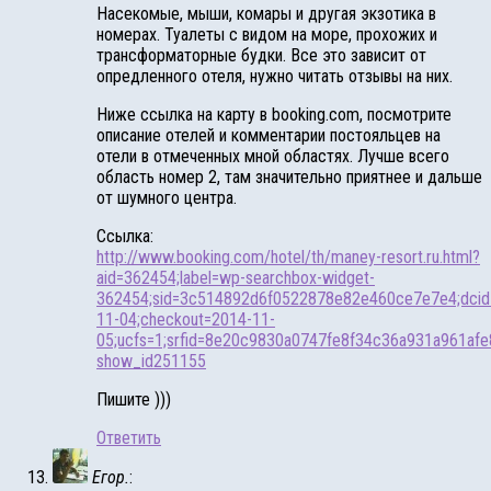
Насекомые, мыши, комары и другая экзотика в
номерах. Туалеты с видом на море, прохожих и
трансформаторные будки. Все это зависит от
опредленного отеля, нужно читать отзывы на них.
Ниже ссылка на карту в booking.com, посмотрите
описание отелей и комментарии постояльцев на
отели в отмеченных мной областях. Лучше всего
область номер 2, там значительно приятнее и дальше
от шумного центра.
Ссылка:
http://www.booking.com/hotel/th/maney-resort.ru.html?
aid=362454;label=wp-searchbox-widget-
362454;sid=3c514892d6f0522878e82e460ce7e7e4;dcid=
11-04;checkout=2014-11-
05;ucfs=1;srfid=8e20c9830a0747fe8f34c36a931a961afe
show_id251155
Пишите )))
Ответить
Егор.
: