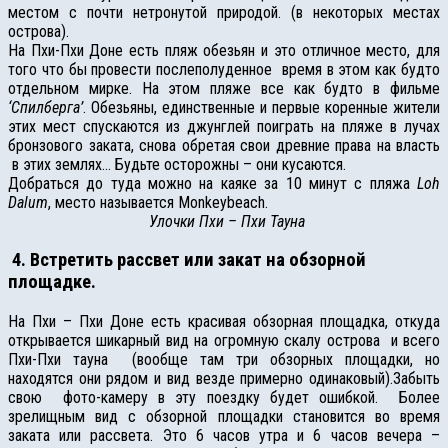
местом с почти нетронутой природой. (в некоторых местах
острова).
На Пхи-Пхи Доне есть пляж обезьян и это отличное место, для
того что бы провести послеполуденное время в этом как будто
отдельном мирке. На этом пляже все как будто в фильме
‘Спилберга’
. Обезьяны, единственные и первые коренные жители
этих мест спускаются из джунглей поиграть на пляже в лучах
бронзового заката, снова обретая свои древние права на власть
в этих землях… Будьте осторожны – они кусаются.
Добраться до туда можно на каяке за 10 минут с пляжа
Loh
Dalum
, место называется Monkeybeach.
Улочки Пхи – Пхи Тауна
4. Встретить рассвет или закат на обзорной
площадке.
На Пхи – Пхи Доне есть красивая обзорная площадка, откуда
открывается шикарный вид на огромную скалу острова и всего
Пхи-Пхи тауна (вообще там три обзорных площадки, но
находятся они рядом и вид везде примерно одинаковый).Забыть
свою фото-камеру в эту поездку будет ошибкой. Более
зрелищным вид с обзорной площадки становится во время
заката или рассвета. Это 6 часов утра и 6 часов вечера –