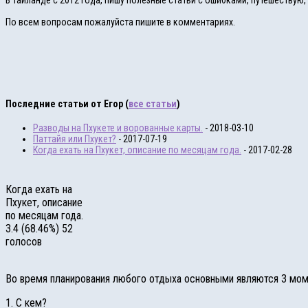
В Таиланде с 2012 года, пишу полезные статьи с ошибками, путешествую
По всем вопросам пожалуйста пишите в комментариях.
Последние статьи от Егор
(
все статьи
)
Разводы на Пхукете и ворованные карты.
- 2018-03-10
Паттайя или Пхукет?
- 2017-07-19
Когда ехать на Пхукет, описание по месяцам года.
- 2017-02-28
Когда ехать на
Пхукет, описание
по месяцам года.
3.4
(68.46%)
52
голосов
Во время планирования любого отдыха основными являются 3 мом
1. C кем?