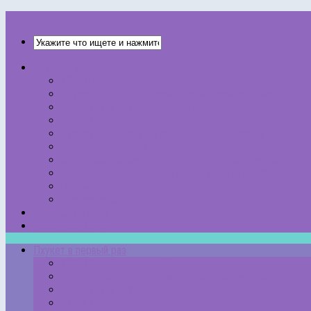
THAISCRIPT.RU
Пхукет в первый раз
ТОП 10 ть вопросов о Пхукете.
Пхукет ТОП-10 что посмотреть и чем заняться
Залив Пханг Нга (Phang Nga Bay)
Карта Пхукета
Пакуем чемоданы в Таиланд. Выбор одежды
Сезоны на Пхукете
Мобильные операторы и сотовая связь в Таиланде
Чем заняться на Пхи-Пхи и стоит ли туда ехать?
Стоимость проживания на Пхукете
Все записи…
НАПИСАТЬ НАМ
НАШИ АВТОРЫ
Пхукет в первый раз
ТОП 10 ть вопросов о Пхукете.
Пхукет ТОП-10 что посмотреть и чем заняться
Залив Пханг Нга (Phang Nga Bay)
Карта Пхукета