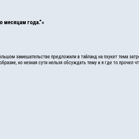
о месяцам года.”»
 большом замешательстве предложили в тайланд на пхукет тема затр
разие, но незная сути нельзя обсуждать тему и я где то прочел что