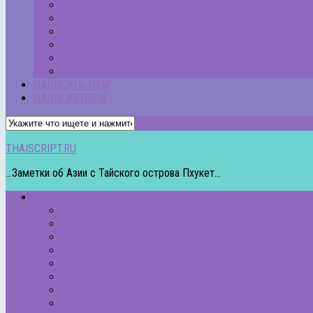
Пакуем чемоданы в Таиланд. Выбор одежды
Сезоны на Пхукете
Мобильные операторы и сотовая связь в Таиланде
Чем заняться на Пхи-Пхи и стоит ли туда ехать?
Стоимость проживания на Пхукете
Все записи…
НАПИСАТЬ НАМ
НАШИ АВТОРЫ
THAISCRIPT.RU
...Заметки об Азии с Тайского острова Пхукет...
РУБРИКИ
Пляжи Пхукета
Острова
Про экскурсии
Другие страны
Еда
Животные
Полезные статьи
Подкасты – Аудио/Видео