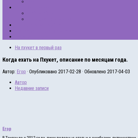
Рейтинги
Отели на Пхукете
БРОНИРОВАТЬ
Наши рейтинги отелей
ПРЕДЛАГАЕМ РАБОТУ
Погода на Пхукете по месяцам
Такси на Пхукете
На пхукет в первый раз
Когда ехать на Пхукет, описание по месяцам года.
Автор:
Егор
· Опубликовано
2017-02-28
· Обновлено
2017-04-03
Автор
Недавние записи
Егор