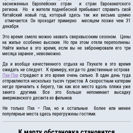
заснеженных Европейских стран и стран Евроазиатского
региона. Но и жители поднебесной прибывают справить свой
Китайский новый год, который здесь так же весьма шумно
отмечается. Он проходит примерно месяцем позже чем 31
декабря.
Это время смело можно назвать сверхвысоким сезоном. Цены
на жилье особенно высокие. Но при этом отели переполнены.
Найти жилье в это время, если вы не забронировали его три
месяца заранее , невозможно.
Да и вообще качественного отдыха на Пхукете в это время
ожидать не следует. К примеру, когда-то девственные острова
Пхи-Пхи
страдают в это время очень сильно. В один день туда
отправляются несколько тысяч туристов. А скоростным катерам
негде причалить к берегу, так как все место вдоль пляжа уже
занято другими. Все это больше непоминает высадку
американского десанта из фильмов.
Не только Пхи – Пхи, но и остальные более или менее
популярные места здесь перегружены гостями.
К марту обстановка становится