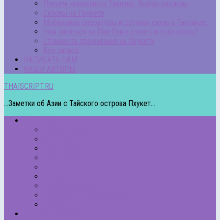
Пакуем чемоданы в Таиланд. Выбор одежды
Сезоны на Пхукете
Мобильные операторы и сотовая связь в Таиланде
Чем заняться на Пхи-Пхи и стоит ли туда ехать?
Стоимость проживания на Пхукете
Все записи…
НАПИСАТЬ НАМ
НАШИ АВТОРЫ
THAISCRIPT.RU
...Заметки об Азии с Тайского острова Пхукет...
РУБРИКИ
Пляжи Пхукета
Острова
Про экскурсии
Другие страны
Еда
Животные
Полезные статьи
Подкасты – Аудио/Видео
Рейтинги
Отели на Пхукете