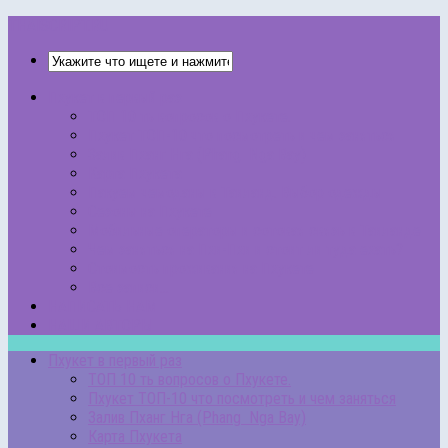
THAISCRIPT.RU
Пхукет в первый раз
ТОП 10 ть вопросов о Пхукете.
Пхукет ТОП-10 что посмотреть и чем заняться
Залив Пханг Нга (Phang Nga Bay)
Карта Пхукета
Пакуем чемоданы в Таиланд. Выбор одежды
Сезоны на Пхукете
Мобильные операторы и сотовая связь в Таиланде
Чем заняться на Пхи-Пхи и стоит ли туда ехать?
Стоимость проживания на Пхукете
Все записи…
НАПИСАТЬ НАМ
НАШИ АВТОРЫ
Пхукет в первый раз
ТОП 10 ть вопросов о Пхукете.
Пхукет ТОП-10 что посмотреть и чем заняться
Залив Пханг Нга (Phang Nga Bay)
Карта Пхукета