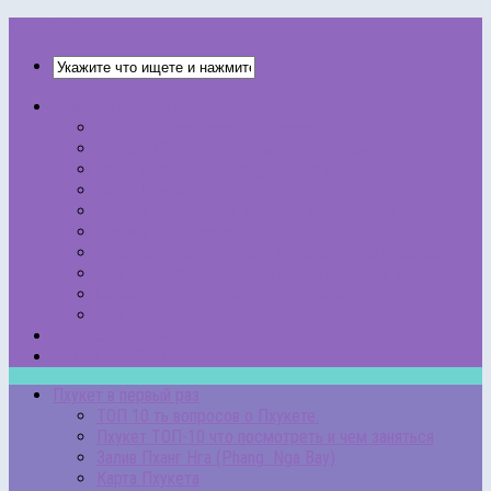
THAISCRIPT.RU
Пхукет в первый раз
ТОП 10 ть вопросов о Пхукете.
Пхукет ТОП-10 что посмотреть и чем заняться
Залив Пханг Нга (Phang Nga Bay)
Карта Пхукета
Пакуем чемоданы в Таиланд. Выбор одежды
Сезоны на Пхукете
Мобильные операторы и сотовая связь в Таиланде
Чем заняться на Пхи-Пхи и стоит ли туда ехать?
Стоимость проживания на Пхукете
Все записи…
НАПИСАТЬ НАМ
НАШИ АВТОРЫ
Пхукет в первый раз
ТОП 10 ть вопросов о Пхукете.
Пхукет ТОП-10 что посмотреть и чем заняться
Залив Пханг Нга (Phang Nga Bay)
Карта Пхукета