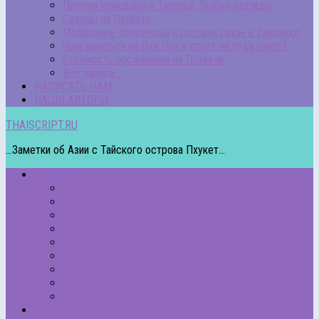
Пакуем чемоданы в Таиланд. Выбор одежды
Сезоны на Пхукете
Мобильные операторы и сотовая связь в Таиланде
Чем заняться на Пхи-Пхи и стоит ли туда ехать?
Стоимость проживания на Пхукете
Все записи…
НАПИСАТЬ НАМ
НАШИ АВТОРЫ
THAISCRIPT.RU
...Заметки об Азии с Тайского острова Пхукет...
РУБРИКИ
Пляжи Пхукета
Острова
Про экскурсии
Другие страны
Еда
Животные
Полезные статьи
Подкасты – Аудио/Видео
Рейтинги
Отели на Пхукете