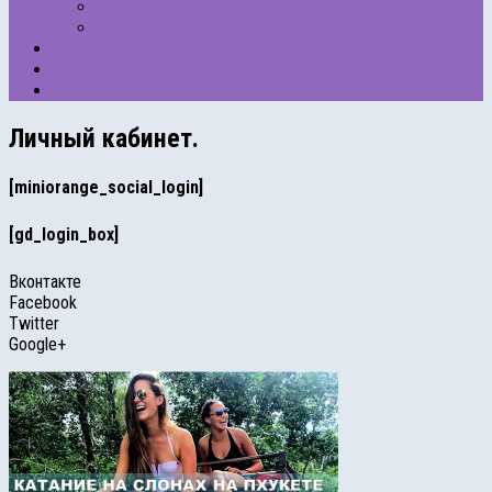
БРОНИРОВАТЬ
Наши рейтинги отелей
ПРЕДЛАГАЕМ РАБОТУ
Погода на Пхукете по месяцам
Такси на Пхукете
Личный кабинет.
[miniorange_social_login]
[gd_login_box]
Вконтакте
Facebook
Twitter
Google+