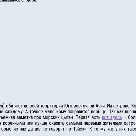
, занимаюсь спортом.
) обитают по всей территории Юго-восточной Азии. На острове Ко 
 не каждому. А точнее мало кому понравится вообще. Так как внеш
бъемная заметка про морских цыган. Первая есть
вот здесь
– бол
я коренными или лучше сказать самыми первыми жителями острова 
орые из них да же не говорят по Тайски. К то му же у них тако