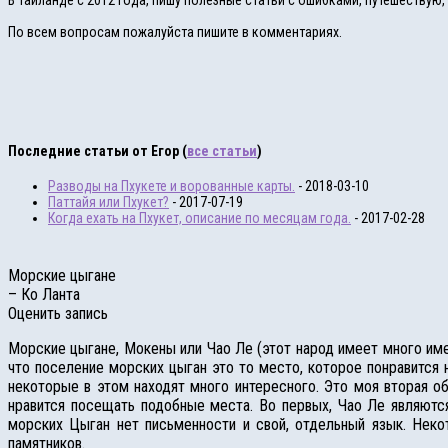
В Таиланде с 2012 года, пишу полезные статьи с ошибками, путешествую
По всем вопросам пожалуйста пишите в комментариях.
Последние статьи от Егор
(
все статьи
)
Разводы на Пхукете и ворованные карты.
- 2018-03-10
Паттайя или Пхукет?
- 2017-07-19
Когда ехать на Пхукет, описание по месяцам года.
- 2017-02-28
Морские цыгане
– Ко Ланта
Оценить запись
Морские цыгане, Мокены или Чао Ле (этот народ имеет много имен
что поселение морских цыган это то место, которое понравится
некоторые в этом находят много интересного. Это моя вторая о
нравится посещать подобные места. Во первых, Чао Ле являютс
морских Цыган нет письменности и свой, отдельный язык. Некот
памятников.