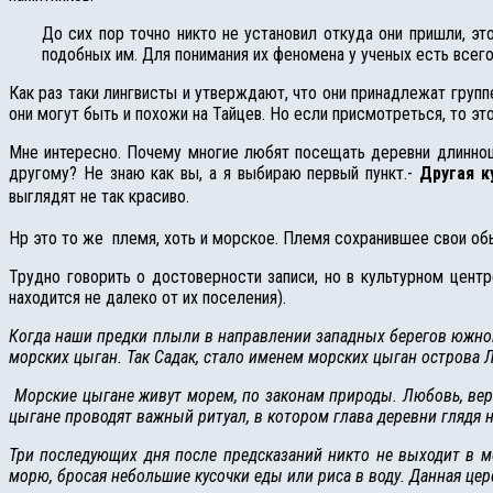
До сих пор точно никто не установил откуда они пришли, э
подобных им. Для понимания их феномена у ученых есть всего
Как раз таки лингвисты и утверждают, что они принадлежат группе
они могут быть и похожи на Тайцев. Но если присмотреться, то это
Мне интересно. Почему многие любят посещать деревни длиннош
другому? Не знаю как вы, а я выбираю первый пункт.-
Другая к
выглядят не так красиво.
Нр это то же племя, хоть и морское. Племя сохранившее свои обы
Трудно говорить о достоверности записи, но в культурном цент
находится не далеко от их поселения).
Когда наши предки плыли в направлении западных берегов южног
морских цыган. Так Садак, стало именем морских цыган острова Л
Морские цыгане живут морем, по законам природы. Любовь, вера,
цыгане проводят важный ритуал, в котором глава деревни глядя 
Три последующих дня после предсказаний никто не выходит в м
морю, бросая небольшие кусочки еды или риса в воду. Данная це