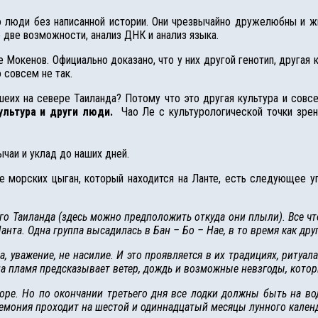
то люди без написанной истории. Они чрезвычайно дружелюбны и ж
 две возможности, анализ ДНК и анализ языка.
 Мокенов. Официально доказано, что у них другой генотип, другая 
 совсем не так.
еих на севере Таиланда? Потому что это другая культура и совсе
ультура и други люди.
Чао Ле с культурологической точки зрен
чаи и уклад до наших дней.
ре морских цыган, который находится на Ланте, есть следующее уп
о Таиланда (здесь можно предположить откуда они плыли). Все чт
анта. Одна группа высадилась в Бан – Бо – Нае, в то время как др
 уважение, не насилие. И это проявляется в их традициях, ритуала
на пламя предсказывает ветер, дождь и возможные невзгоды, котор
оре. Но по окончании третьего дня все лодки должны быть на во
ремония проходит на шестой и одиннадцатый месяцы лунного календ