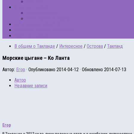
Рейтинги
Отели на Пхукете
БРОНИРОВАТЬ
Наши рейтинги отелей
ПРЕДЛАГАЕМ РАБОТУ
Погода на Пхукете по месяцам
Такси на Пхукете
В общем о Таиланде
/
Интересное
/
Острова
/
Таиланд
Морские цыгане – Ко Ланта
Автор:
Егор
· Опубликовано
2014-04-12
· Обновлено
2014-07-13
Автор
Недавние записи
Егор