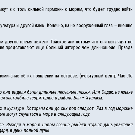
ивут в с толь сильной гармонии с морем, что будет трудно найти
культура и другой язык. Конечно, на не вооруженный глаз – внешне
м другое племя нежели Тайское или потому что они выглядят по
ия представляют еще больший интерес чем длинношеие. Правда
оминание об их появлении на острове. (культурный центр Чао Ле
о они видели были длинные песчаные пляжи. Или Садак, на языке
угая застолбила территорию в районе Бан – Хуалаем.
х и культуре. Которым они до сих пор следуют. Раз в год морские
ые могут случиться в море в следующем году.
де. Выходя в море в новом сезоне рыбаки отдают дань уважения
аря, в день полной луны.