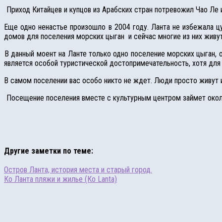
Приход Китайцев и купцов из Арабских стран потревожил Чао Ле и
Еще одно ненастье произошло в 2004 году. Ланта не избежала цу
домов для поселения морских цыган и сейчас многие из них живут 
В данный моент на Ланте только одно поселение морских цыган,
является особой туристической достопримечательность, хотя для 
В самом поселении вас особо никто не ждет. Люди просто живут и
Посещение поселения вместе с культурным центром займет око
Другие заметки по теме:
Остров Ланта, история места и старый город.
Ко Ланта пляжи и жилье (Кo Lanta)