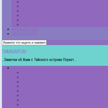
Пакуем чемоданы в Таиланд. Выбор одежды
Сезоны на Пхукете
Мобильные операторы и сотовая связь в Таиланде
Чем заняться на Пхи-Пхи и стоит ли туда ехать?
Стоимость проживания на Пхукете
Все записи…
НАПИСАТЬ НАМ
НАШИ АВТОРЫ
THAISCRIPT.RU
...Заметки об Азии с Тайского острова Пхукет...
РУБРИКИ
Пляжи Пхукета
Острова
Про экскурсии
Другие страны
Еда
Животные
Полезные статьи
Подкасты – Аудио/Видео