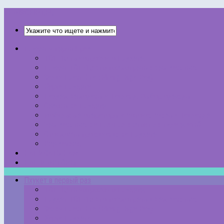
THAISCRIPT.RU
Пхукет в первый раз
ТОП 10 ть вопросов о Пхукете.
Пхукет ТОП-10 что посмотреть и чем заняться
Залив Пханг Нга (Phang Nga Bay)
Карта Пхукета
Пакуем чемоданы в Таиланд. Выбор одежды
Сезоны на Пхукете
Мобильные операторы и сотовая связь в Таиланде
Чем заняться на Пхи-Пхи и стоит ли туда ехать?
Стоимость проживания на Пхукете
Все записи…
НАПИСАТЬ НАМ
НАШИ АВТОРЫ
Пхукет в первый раз
ТОП 10 ть вопросов о Пхукете.
Пхукет ТОП-10 что посмотреть и чем заняться
Залив Пханг Нга (Phang Nga Bay)
Карта Пхукета