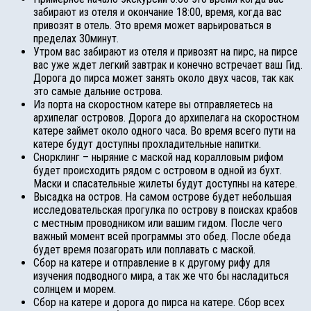
забирают из отеля и окончание 18:00, время, когда вас
привозят в отель. Это время может варьироваться в
пределах 30минут.
Утром вас забирают из отеля и привозят на пирс, на пирсе
вас уже ждет легкий завтрак и конечно встречает ваш Гид.
Дорога до пирса может занять около двух часов, так как
это самые дальние острова.
Из порта на скоростном катере вы отправляетесь на
архипелаг островов. Дорога до архипелага на скоростном
катере займет около одного часа. Во время всего пути на
катере будут доступны прохладительные напитки.
Снорклинг – ныряние с маской над коралловым рифом
будет происходить рядом с островом в одной из бухт.
Маски и спасательные жилеты будут доступны на катере.
Высадка на остров. На самом острове будет небольшая
исследовательская прогулка по острову в поисках крабов
с местным проводником или вашим гидом. После чего
важный момент всей программы это обед. После обеда
будет время позагорать или поплавать с маской.
Сбор на катере и отправление в к другому рифу для
изучения подводного мира, а так же что бы насладиться
солнцем и морем.
Сбор на катере и дорога до пирса на катере. Сбор всех