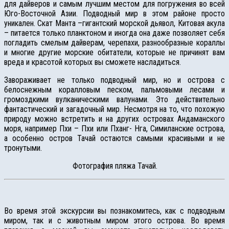
для дайверов и самым лучшим местом для погружения во всей
Юго-Восточной Азии. Подводный мир в этом районе просто
уникален. Скат Манта –гигантский морской дьявол, Китовая акула
– питается только планктоном и иногда она даже позволяет себя
погладить смелым дайверам, черепахи, разнообразные кораллы
и многие другие морские обитатели, которые не причинят вам
вреда и красотой которых вы сможете насладиться.
Завораживает не только подводный мир, но и острова с
белоснежным коралловым песком, пальмовыми лесами и
громоздкими вулканическими валунами. Это действительно
фантастический и загадочный мир. Несмотря на то, что похожую
природу можно встретить и на других островах Андаманского
моря, например Пхи – Пхи или Пханг- Нга, Симиланские острова,
а особенно остров Тачай остаются самыми красивыми и не
тронутыми.
Фотография пляжа Тачай.
Во время этой экскурсии вы познакомитесь, как с подводным
миром, так и с животным миром этого острова. Во время