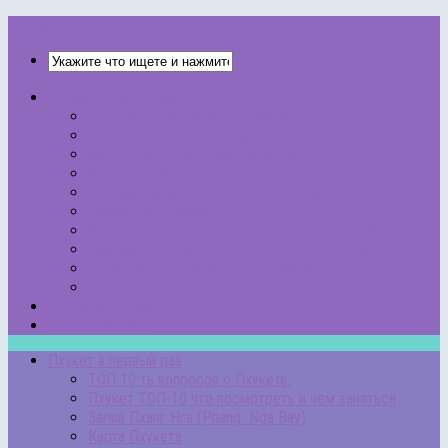
THAISCRIPT.RU
Пхукет в первый раз
ТОП 10 ть вопросов о Пхукете.
Пхукет ТОП-10 что посмотреть и чем заняться
Залив Пханг Нга (Phang Nga Bay)
Карта Пхукета
Пакуем чемоданы в Таиланд. Выбор одежды
Сезоны на Пхукете
Мобильные операторы и сотовая связь в Таиланде
Чем заняться на Пхи-Пхи и стоит ли туда ехать?
Стоимость проживания на Пхукете
Все записи…
НАПИСАТЬ НАМ
НАШИ АВТОРЫ
Пхукет в первый раз
ТОП 10 ть вопросов о Пхукете.
Пхукет ТОП-10 что посмотреть и чем заняться
Залив Пханг Нга (Phang Nga Bay)
Карта Пхукета