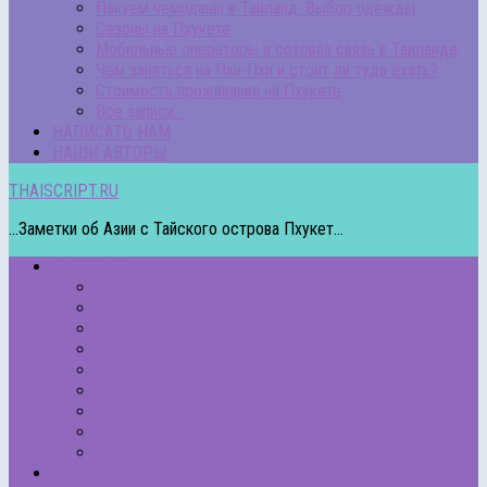
Пакуем чемоданы в Таиланд. Выбор одежды
Сезоны на Пхукете
Мобильные операторы и сотовая связь в Таиланде
Чем заняться на Пхи-Пхи и стоит ли туда ехать?
Стоимость проживания на Пхукете
Все записи…
НАПИСАТЬ НАМ
НАШИ АВТОРЫ
THAISCRIPT.RU
...Заметки об Азии с Тайского острова Пхукет...
РУБРИКИ
Пляжи Пхукета
Острова
Про экскурсии
Другие страны
Еда
Животные
Полезные статьи
Подкасты – Аудио/Видео
Рейтинги
Отели на Пхукете