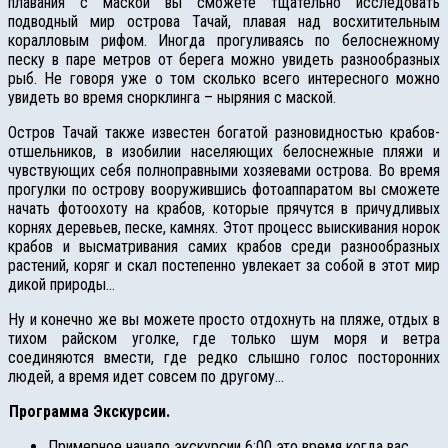
плавания с маской вы сможете тщательно исследовать
подводный мир острова Тачай, плавая над восхитительным
коралловым рифом. Иногда прогуливаясь по белоснежному
песку в паре метров от берега можно увидеть разнообразных
рыб. Не говоря уже о том сколько всего интересного можно
увидеть во время снорклинга – ныряния с маской.
Остров Тачай также известен богатой разновидностью крабов-
отшельников, в изобилии населяющих белоснежные пляжи и
чувствующих себя полноправными хозяевами острова. Во время
прогулки по острову вооружившись фотоаппаратом вы сможете
начать фотоохоту на крабов, которые прячутся в причудливых
корнях деревьев, песке, камнях. Этот процесс выискивания норок
крабов и высматривания самих крабов среди разнообразных
растений, коряг и скал постепенно увлекает за собой в этот мир
дикой природы…
Ну и конечно же вы можете просто отдохнуть на пляже, отдых в
тихом райском уголке, где только шум моря и ветра
соединяются вмести, где редко слышно голос посторонних
людей, а время идет совсем по другому…
Программа Экскурсии.
Примерное начало экскурсии 6:00 это время когда вас