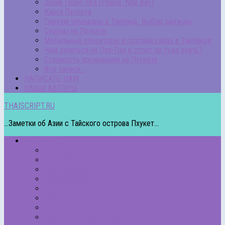
Залив Пханг Нга (Phang Nga Bay)
Карта Пхукета
Пакуем чемоданы в Таиланд. Выбор одежды
Сезоны на Пхукете
Мобильные операторы и сотовая связь в Таиланде
Чем заняться на Пхи-Пхи и стоит ли туда ехать?
Стоимость проживания на Пхукете
Все записи…
НАПИСАТЬ НАМ
НАШИ АВТОРЫ
THAISCRIPT.RU
...Заметки об Азии с Тайского острова Пхукет...
РУБРИКИ
Пляжи Пхукета
Острова
Про экскурсии
Другие страны
Еда
Животные
Полезные статьи
Подкасты – Аудио/Видео