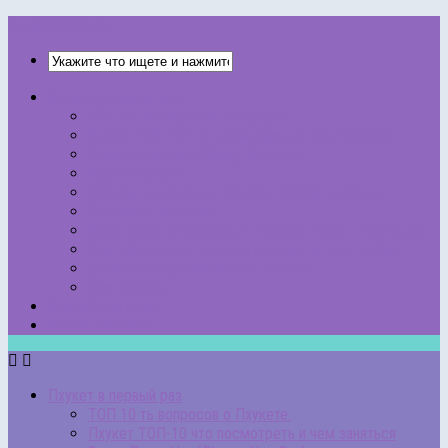
THAISCRIPT.RU
Пхукет в первый раз
ТОП 10 ть вопросов о Пхукете.
Пхукет ТОП-10 что посмотреть и чем заняться
Залив Пханг Нга (Phang Nga Bay)
Карта Пхукета
Пакуем чемоданы в Таиланд. Выбор одежды
Сезоны на Пхукете
Мобильные операторы и сотовая связь в Таиланде
Чем заняться на Пхи-Пхи и стоит ли туда ехать?
Стоимость проживания на Пхукете
Все записи…
НАПИСАТЬ НАМ
НАШИ АВТОРЫ
Пхукет в первый раз
ТОП 10 ть вопросов о Пхукете.
Пхукет ТОП-10 что посмотреть и чем заняться