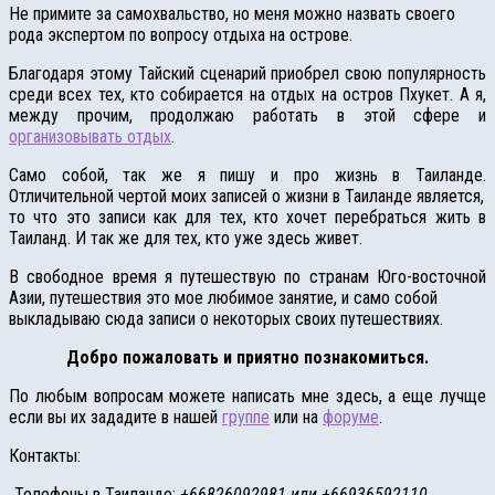
Не примите за самохвальство, но меня можно назвать своего
рода экспертом по вопросу отдыха на острове.
Благодаря этому Тайский сценарий приобрел свою популярность
среди всех тех, кто собирается на отдых на остров Пхукет. А я,
между прочим, продолжаю работать в этой сфере и
организовывать отдых
.
Само собой, так же я пишу и про жизнь в Таиланде.
Отличительной чертой моих записей о жизни в Таиланде является,
то что это записи как для тех, кто хочет перебраться жить в
Таиланд. И так же для тех, кто уже здесь живет.
В свободное время я путешествую по странам Юго-восточной
Азии, путешествия это мое любимое занятие, и само собой
выкладываю сюда записи о некоторых своих путешествиях.
Добро пожаловать и приятно познакомиться.
По любым вопросам можете написать мне здесь, а еще лучще
если вы их зададите в нашей
группе
или на
форуме
.
Контакты:
Телефоны в Таиланде:
+66826092981 или +66936592110