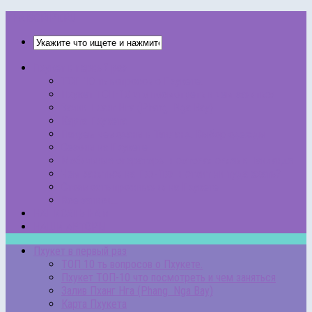
THAISCRIPT.RU
Пхукет в первый раз
ТОП 10 ть вопросов о Пхукете.
Пхукет ТОП-10 что посмотреть и чем заняться
Залив Пханг Нга (Phang Nga Bay)
Карта Пхукета
Пакуем чемоданы в Таиланд. Выбор одежды
Сезоны на Пхукете
Мобильные операторы и сотовая связь в Таиланде
Чем заняться на Пхи-Пхи и стоит ли туда ехать?
Стоимость проживания на Пхукете
Все записи…
НАПИСАТЬ НАМ
НАШИ АВТОРЫ
Пхукет в первый раз
ТОП 10 ть вопросов о Пхукете.
Пхукет ТОП-10 что посмотреть и чем заняться
Залив Пханг Нга (Phang Nga Bay)
Карта Пхукета