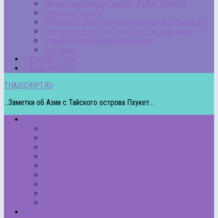
Пакуем чемоданы в Таиланд. Выбор одежды
Сезоны на Пхукете
Мобильные операторы и сотовая связь в Таиланде
Чем заняться на Пхи-Пхи и стоит ли туда ехать?
Стоимость проживания на Пхукете
Все записи…
НАПИСАТЬ НАМ
НАШИ АВТОРЫ
THAISCRIPT.RU
...Заметки об Азии с Тайского острова Пхукет...
РУБРИКИ
Пляжи Пхукета
Острова
Про экскурсии
Другие страны
Еда
Животные
Полезные статьи
Подкасты – Аудио/Видео
Рейтинги
Отели на Пхукете