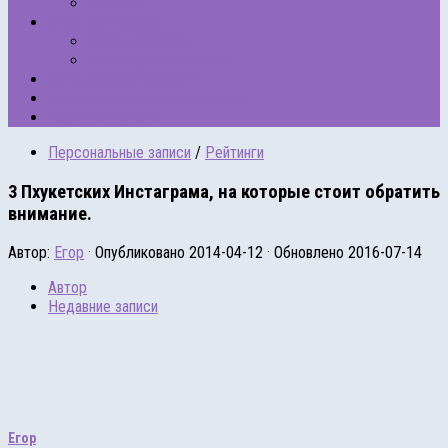
Рейтинги
Отели на Пхукете
БРОНИРОВАТЬ
Наши рейтинги отелей
ПРЕДЛАГАЕМ РАБОТУ
Погода на Пхукете по месяцам
Такси на Пхукете
Персональные записи
/
Рейтинги
3 Пхукетских Инстаграма, на которые стоит обратить
внимание.
Автор:
Егор
· Опубликовано
2014-04-12
· Обновлено
2016-07-14
Автор
Недавние записи
Егор