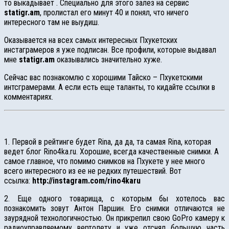
то выкадывает . Специально для этого залез на сервис
statigr.am
, пролистал его минут 40 и понял, что ничего
интересного там не выудиш.
Оказывается на всех самых интересных Пхукетских
инстаграмеров я уже подписан. Все профили, которые выдавал
мне
statigr.am
оказывались значительно хуже.
Сейчас вас познакомлю с хорошими Тайско – Пхукетскими
интсграмерами. А если есть еще таланты, то кидайте ссылки в
комментариях.
1. Первой в рейтинге будет Rina, да да, та самая Rina, которая
ведет блог Rino4ka.ru. Хорошие, всегда качественные снимки. А
самое главное, что помимо снимков на Пхукете у нее много
всего интересного из ее не редких путешествий. Вот
ссылка:
http://instagram.com/rino4karu
2. Еще одного товарища, с которым бы хотелось вас
познакомить зовут Антон Паршин. Его снимки отличаются не
заурядной технологичностью. Он прикрепил свою GoPro камеру к
радиоуправляемому вертолету и уже отснял большую часть