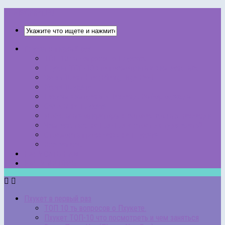
THAISCRIPT.RU
Пхукет в первый раз
ТОП 10 ть вопросов о Пхукете.
Пхукет ТОП-10 что посмотреть и чем заняться
Залив Пханг Нга (Phang Nga Bay)
Карта Пхукета
Пакуем чемоданы в Таиланд. Выбор одежды
Сезоны на Пхукете
Мобильные операторы и сотовая связь в Таиланде
Чем заняться на Пхи-Пхи и стоит ли туда ехать?
Стоимость проживания на Пхукете
Все записи…
НАПИСАТЬ НАМ
НАШИ АВТОРЫ
Пхукет в первый раз
ТОП 10 ть вопросов о Пхукете.
Пхукет ТОП-10 что посмотреть и чем заняться