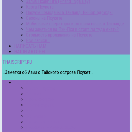
Залив Пханг Нга (Phang Nga Bay)
Карта Пхукета
Пакуем чемоданы в Таиланд. Выбор одежды
Сезоны на Пхукете
Мобильные операторы и сотовая связь в Таиланде
Чем заняться на Пхи-Пхи и стоит ли туда ехать?
Стоимость проживания на Пхукете
Все записи…
НАПИСАТЬ НАМ
НАШИ АВТОРЫ
THAISCRIPT.RU
...Заметки об Азии с Тайского острова Пхукет...
РУБРИКИ
Пляжи Пхукета
Острова
Про экскурсии
Другие страны
Еда
Животные
Полезные статьи
Подкасты – Аудио/Видео